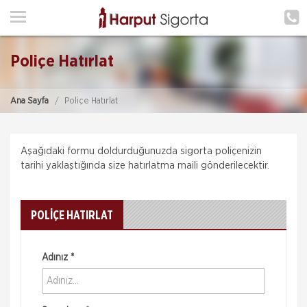
ANA SAYFA
HAKKIMIZDA
Poliçe Hatırlat
HİZMETLERİMİZ
Ana Sayfa
Poliçe Hatırlat
POLIÇE HATIRLAT
İLETIŞIM
Aşağıdaki formu doldurduğunuzda sigorta poliçenizin
ŞUBELERIMIZ
tarihi yaklaştığında size hatırlatma maili gönderilecektir.
ŞUBE BAŞVURUSU
POLİÇE HATIRLAT
MÜŞTERI GIRIŞI
Adınız *
TEKLİF AL