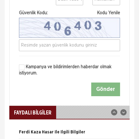
Güvenlik Kodu:
Kodu Yenile
Kampanya ve bildirimlerden haberdar olmak
istiyorum.
Nakliye Hasarı İçin Gerekli Bilgiler
Gönder
ONLİNE Dask Prim Hesaplama
Trafik Hasarı için Gerekli Bilgiler
FAYDALI BİLGİLER
Yangın Hasarı ile ilgili Bilgiler
Ferdi Kaza Hasar İle İlgili Bilgiler