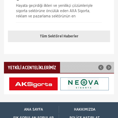
Ödülü!
Hayata geçirdiği ilkleri ve yenilikçi çözümleriyle
sigorta sektörüne öncülük eden AXA Sigorta,
reklam ve pazarlama sektörünün en
Borçluyuz Ama Birikimi Seviyoruz
Tüm Sektörel Haberler
NN Hayat ve Emeklilik adına Nielsen tarafından ilki
Temmuz 2016’da 8 ilde 15 ve üzeri çalışanı olan
şirketlerin çalışanları ile yapılan geniş çaplı otomatik
Kadınlar Emeklilikte İyi Maaş, Erkekler
Güvence Arıyor
YETKİLİ ACENTELİKLERİMİZ
Bireysel emeklilik ve hayat sigortası şirketi AvivaSA,
gençlerin bireysel emeklilik sistemine yaklaşımını ve
tasarruf alışkanlıklarını öğrenmek amacıyla, Yöntem
Araştır
İTO dan Sigorta Sektörü İçin Yol
Haritası
İZMİR Ticaret Odası (İTO) Yönetim Kurulu Başkanı
Ekrem Demirtaş, düzenledikleri 'Sigorta Sektörü
ANA SAYFA
HAKKIMIZDA
Geleceğini Arıyor' arama konferansı ile sektöre yol
haritas�