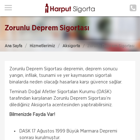
ANA SAYFA
HAKKIMIZDA
Zorunlu Deprem Sigortası
HİZMETLERİMİZ
Ana Sayfa
Hizmetlerimiz
Aksigorta
Zorunlu Deprem Sigortası
POLIÇE HATIRLAT
İLETIŞIM
Zorunlu Deprem Sigortası depremin, deprem sonucu
ŞUBELERIMIZ
yangın, infilak, tsunami ve yer kaymasının sigortalı
binalarda neden olacağı hasarlara karşı güvence sağlar.
ŞUBE BAŞVURUSU
Teminatı Doğal Afetler Sigortaları Kurumu (DASK)
tarafından karşılanan Zorunlu Deprem Sigortası’nı
dilediğiniz Aksigorta acentesinden yaptırabilirsiniz.
MÜŞTERI GIRIŞI
Bilmenizde Fayda Var!
TEKLİF AL
DASK 17 Ağustos 1999 Büyük Marmara Depremi
sonrası kurulmuştur.