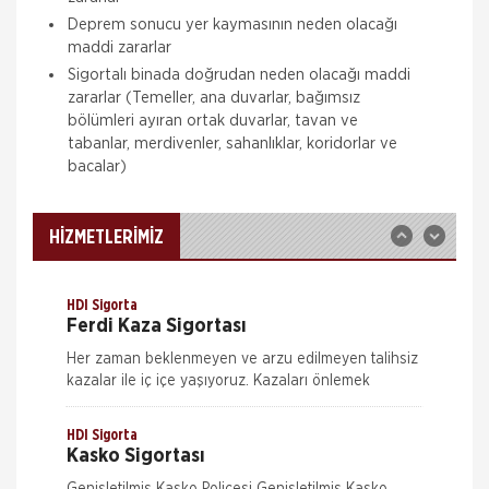
Deprem sonucu yer kaymasının neden olacağı
Aksigorta
maddi zararlar
Zorunlu Deprem Sigortası
Sigortalı binada doğrudan neden olacağı maddi
zararlar (Temeller, ana duvarlar, bağımsız
Zorunlu Deprem Sigortası depremin, deprem
bölümleri ayıran ortak duvarlar, tavan ve
sonucu yangın, infilak, tsunami ve yer kaymasının
sigortalı binalarda neden olacağı hasarlara karşı
tabanlar, merdivenler, sahanlıklar, koridorlar ve
güvence sağlar. Teminatı Doğal Afetler
bacalar)
Aksigorta
İş Yeri Sigortası
İş yeri Paket Sigortası siz iş yeri sahipleri
HİZMETLERİMİZ
düşünülerek mümkün olan tüm riskleri en ekonomik
şekilde kapsayabilmek için hazırlanmış bir sigorta
paketidi
HDI Sigorta
Ferdi Kaza Sigortası
Her zaman beklenmeyen ve arzu edilmeyen talihsiz
kazalar ile iç içe yaşıyoruz. Kazaları önlemek
mümkün ama ne kadar dikkat edersek edelim
tamamen ortadan kaldırmak m&u
HDI Sigorta
Kasko Sigortası