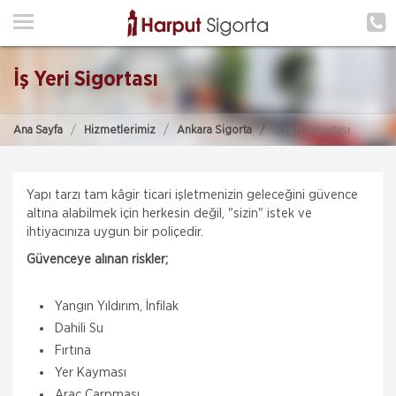
ANA SAYFA
HAKKIMIZDA
İş Yeri Sigortası
HİZMETLERİMİZ
Ana Sayfa
Hizmetlerimiz
Ankara Sigorta
İş Yeri Sigortası
POLIÇE HATIRLAT
İLETIŞIM
Yapı tarzı tam kâgir ticari işletmenizin geleceğini güvence
ŞUBELERIMIZ
altına alabilmek için herkesin değil, "sizin" istek ve
ihtiyacınıza uygun bir poliçedir.
ŞUBE BAŞVURUSU
Güvenceye alınan riskler;
MÜŞTERI GIRIŞI
Yangın Yıldırım, İnfilak
Dahili Su
Fırtına
TEKLİF AL
Yer Kayması
Araç Çarpması