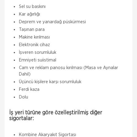
Sel su baskını
Kar ağırlığı
Deprem ve yanardağ püskürmesi
Taşınan para
Makine kırılması
Elektronik cihaz
İşveren sorumluluk
Emniyeti suiistimal
Cam ve reklam panosu kırılması (Masa ve Aynalar
Dahil)
Üçüncü kişilere karşı sorumluluk
Ferdi kaza
Dolu
İş yeri türüne göre özelleştirilmiş diğer
Aksigorta
sigortalar:
Zorunlu Deprem Sigortası
Zorunlu Deprem Sigortası depremin, deprem
Kombine Akaryakıt Sigortası