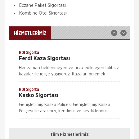
sonucu yangın, infilak, tsunami ve yer kaymasının
Eczane Paket Sigortası
sigortalı binalarda neden olacağı hasarlara karşı
güvence sağlar. Teminatı Doğal Afetler
Kombine Otel Sigortası
Aksigorta
İş Yeri Sigortası
İş yeri Paket Sigortası siz iş yeri sahipleri
HİZMETLERİMİZ
düşünülerek mümkün olan tüm riskleri en ekonomik
şekilde kapsayabilmek için hazırlanmış bir sigorta
paketidi
HDI Sigorta
Ferdi Kaza Sigortası
Her zaman beklenmeyen ve arzu edilmeyen talihsiz
kazalar ile iç içe yaşıyoruz. Kazaları önlemek
mümkün ama ne kadar dikkat edersek edelim
tamamen ortadan kaldırmak m&u
HDI Sigorta
Kasko Sigortası
Genişletilmiş Kasko Poliçesi Genişletilmiş Kasko
Poliçesi ile aracınızı, kendinizi ve sevdiklerinizi
güvence altına alın. Yeni bir dönem başlatan HDI
Nakliye Hasarı İçin Gerekli Bilgiler
Sigorta hızl
HDI Sigorta
Konut Sigortası
Tüm Hizmetlerimiz
ONLİNE Dask Prim Hesaplama