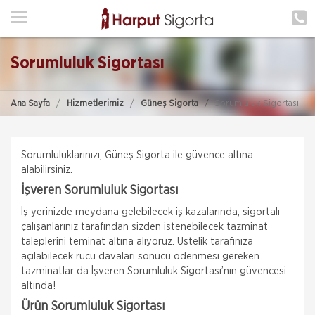
ANA SAYFA
HAKKIMIZDA
Sorumluluk Sigortası
HİZMETLERİMİZ
Ana Sayfa
Hizmetlerimiz
Güneş Sigorta
Sorumluluk Sigortası
POLIÇE HATIRLAT
İLETIŞIM
Sorumluluklarınızı, Güneş Sigorta ile güvence altına
ŞUBELERIMIZ
alabilirsiniz.
İşveren Sorumluluk Sigortası
ŞUBE BAŞVURUSU
İş yerinizde meydana gelebilecek iş kazalarında, sigortalı
çalışanlarınız tarafından sizden istenebilecek tazminat
MÜŞTERI GIRIŞI
taleplerini teminat altına alıyoruz. Üstelik tarafınıza
açılabilecek rücu davaları sonucu ödenmesi gereken
tazminatlar da İşveren Sorumluluk Sigortası’nın güvencesi
TEKLİF AL
altında!
Ürün Sorumluluk Sigortası