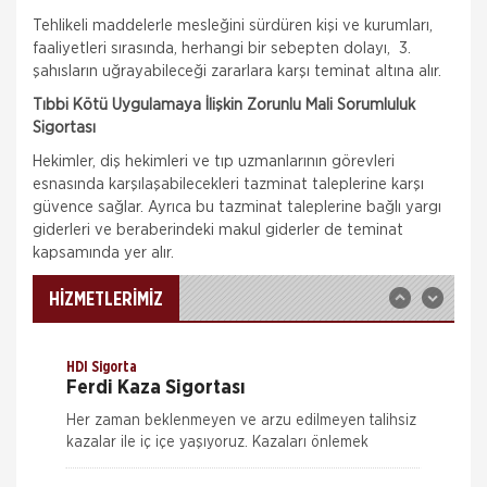
Tehlikeli maddelerle mesleğini sürdüren kişi ve kurumları,
faaliyetleri sırasında, herhangi bir sebepten dolayı, 3.
şahısların uğrayabileceği zararlara karşı teminat altına alır.
Tıbbi Kötü Uygulamaya İlişkin Zorunlu Mali Sorumluluk
Aksigorta
Sigortası
Zorunlu Deprem Sigortası
Hekimler, diş hekimleri ve tıp uzmanlarının görevleri
Zorunlu Deprem Sigortası depremin, deprem
esnasında karşılaşabilecekleri tazminat taleplerine karşı
sonucu yangın, infilak, tsunami ve yer kaymasının
sigortalı binalarda neden olacağı hasarlara karşı
güvence sağlar. Ayrıca bu tazminat taleplerine bağlı yargı
güvence sağlar. Teminatı Doğal Afetler
giderleri ve beraberindeki makul giderler de teminat
Aksigorta
kapsamında yer alır.
İş Yeri Sigortası
İş yeri Paket Sigortası siz iş yeri sahipleri
HİZMETLERİMİZ
düşünülerek mümkün olan tüm riskleri en ekonomik
şekilde kapsayabilmek için hazırlanmış bir sigorta
paketidi
HDI Sigorta
Ferdi Kaza Sigortası
Her zaman beklenmeyen ve arzu edilmeyen talihsiz
kazalar ile iç içe yaşıyoruz. Kazaları önlemek
mümkün ama ne kadar dikkat edersek edelim
tamamen ortadan kaldırmak m&u