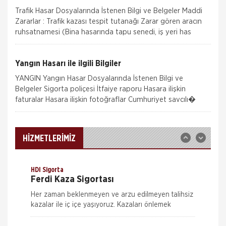
Trafik Hasar Dosyalarında İstenen Bilgi ve Belgeler Maddi
Zararlar : Trafik kazası tespit tutanağı Zarar gören aracın
ruhsatnamesi (Bina hasarında tapu senedi, iş yeri has
Aksigorta
Zorunlu Deprem Sigortası
Yangın Hasarı ile ilgili Bilgiler
Zorunlu Deprem Sigortası depremin, deprem
YANGIN Yangın Hasar Dosyalarında İstenen Bilgi ve
sonucu yangın, infilak, tsunami ve yer kaymasının
Belgeler Sigorta poliçesi İtfaiye raporu Hasara ilişkin
sigortalı binalarda neden olacağı hasarlara karşı
faturalar Hasara ilişkin fotoğraflar Cumhuriyet savcılı�
güvence sağlar. Teminatı Doğal Afetler
Aksigorta
İş Yeri Sigortası
İş yeri Paket Sigortası siz iş yeri sahipleri
HİZMETLERİMİZ
düşünülerek mümkün olan tüm riskleri en ekonomik
şekilde kapsayabilmek için hazırlanmış bir sigorta
paketidi
HDI Sigorta
Ferdi Kaza Sigortası
Her zaman beklenmeyen ve arzu edilmeyen talihsiz
kazalar ile iç içe yaşıyoruz. Kazaları önlemek
mümkün ama ne kadar dikkat edersek edelim
tamamen ortadan kaldırmak m&u