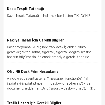
Kaza Tespit Tutanağı
Kaza Tespit Tutanağını İndirmek İçin Lütfen TIKLAYINIZ
Nakliye Hasarı İçin Gerekli Bilgiler
Hasar Meydana Geldiğinde Yapılacak İşlemler Riziko
gerçekleştikten sonra, sigortalı, sigortali degilmisçesine
hasarin büyümesini önlemek amaciyla gerekli tedbirle
ONLİNE Dask Prim Hesaplama
window.addEventListener('message', function(e) { if
(e.data && e.data.type === 'dask-widget-height') { var f =
document.getElementById('sigortix-dask-widget'); if (f)
f.height = e.data.height; } });Si
Trafik Hasarı için Gerekli Bilgiler