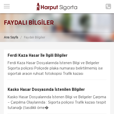
ANA SAYFA
HAKKIMIZDA
FAYDALI BİLGİLER
HİZMETLERİMİZ
Ana Sayfa
Faydalı Bilgiler
POLIÇE HATIRLAT
İLETIŞIM
Ferdi Kaza Hasar İle İlgili Bilgiler
ŞUBELERIMIZ
Ferdi Kaza Hasar Dosyalarında İstenen Bilgi ve Belgeler
Sigorta poliçesi Poliçede plaka numarası belirtilmemiş ise
ŞUBE BAŞVURUSU
sigortalı aracın ruhsat fotokopisi Trafik kazası
MÜŞTERI GIRIŞI
Kasko Hasar Dosyasında İstenilen Bilgiler
Kasko Hasar Dosyalarında İstenen Bilgi ve Belgeler Çarpma
TEKLİF AL
– Çarpılma Olaylarında : Sigorta poliçesi Trafik kazası tespit
tutanağı (tasdikli örne�